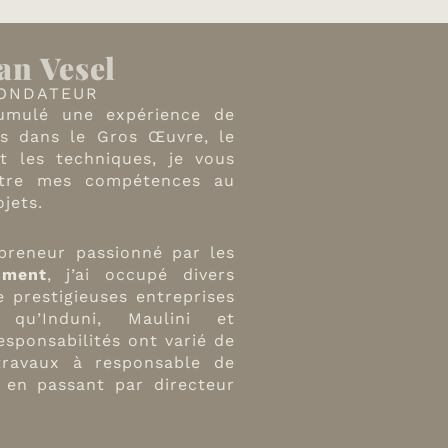
an Vesel
ONDATEUR
cumulé une expérience de
ns dans le Gros Œuvre, le
 les techniques, je vous
tre mes compétences au
ojets.
preneur passionné par les
iment
, j’ai occupé divers
e prestigieuses entreprises
qu’Induni, Maulini et
esponsabilités ont varié de
travaux à responsable de
 en passant par directeur