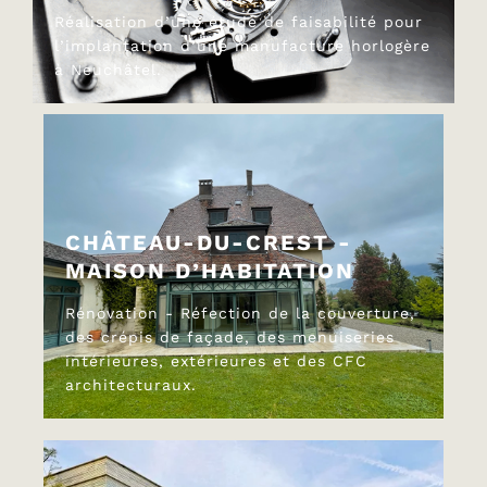
Réalisation d’une étude de faisabilité pour
l’implantation d’une manufacture horlogère
à Neuchâtel.
CHÂTEAU-DU-CREST -
MAISON D’HABITATION
Rénovation - Réfection de la couverture,
des crépis de façade, des menuiseries
intérieures, extérieures et des CFC
architecturaux.