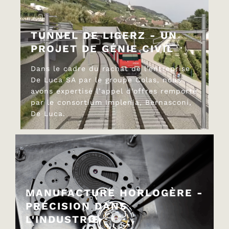
TUNNEL DE LIGERZ - UN
PROJET DE GÉNIE CIVIL
Dans le cadre du rachat de l’entreprise
De Luca SA par le groupe Colas, nous
avons expertisé l’appel d'offres remporté
par le consortium Implenia, Bernasconi,
De Luca.
MANUFACTURE HORLOGÈRE -
PRÉCISION DANS
L'INDUSTRIE